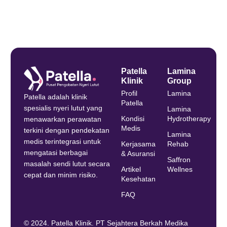
Patella
Lamina
Klinik
Group
Profil
Lamina
Patella adalah klinik
Patella
spesialis nyeri lutut yang
Lamina
Kondisi
Hydrotherapy
menawarkan perawatan
Medis
terkini dengan pendekatan
Lamina
medis terintegrasi untuk
Kerjasama
Rehab
mengatasi berbagai
& Asuransi
Saffron
masalah sendi lutut secara
Artikel
Wellnes
cepat dan minim risiko.
Kesehatan
FAQ
© 2024. Patella Klinik. PT Sejahtera Berkah Medika